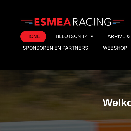
Ga
direct
naar
de
HOME
TILLOTSON T4
ARRIVE &
hoofdinhoud
SPONSOREN EN PARTNERS
WEBSHOP
Welk