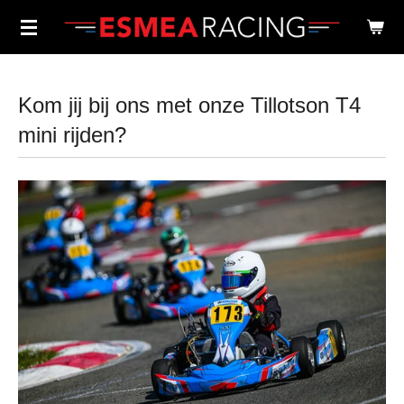
Ga
direct
naar
Kom jij bij ons met onze Tillotson T4
de
hoofdinhoud
mini rijden?