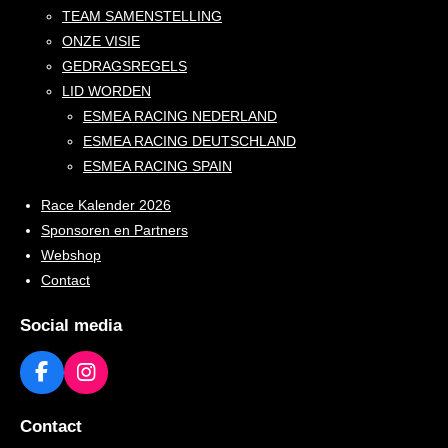
TEAM SAMENSTELLING
ONZE VISIE
GEDRAGSREGELS
LID WORDEN
ESMEA RACING NEDERLAND
ESMEA RACING DEUTSCHLAND
ESMEA RACING SPAIN
Race Kalender 2026
Sponsoren en Partners
Webshop
Contact
Social media
F
I
a
n
c
s
Contact
e
t